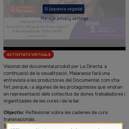
Sí (aquesta vegada)
Manage privacy settings
Etiquetes
ACTIVITATS VIRTUALS
Cos
Visionat del documental produït per La Directa, a
continuació de la visualització, Malarassa farà una
entrevista a les productores del Documental, com s'ha
fet, perquè, i a algunes de les protagonistes que vindran
en representació dels col·lectius de dones treballadores i
organitzades de les cures i de la llar.
Objectiu:
Reflexionar sobre les cadenes de cura
transnacionals.
Ser crítiques amb un model de cures actual: Qui cuida a