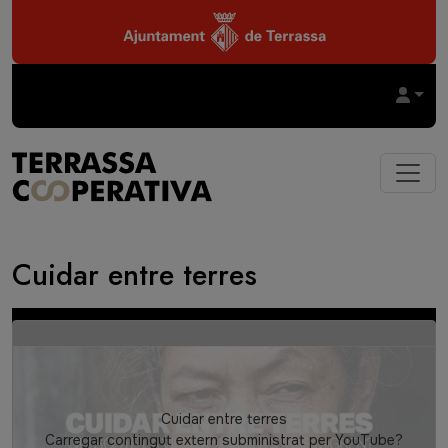
Vés al contingut
Cuidar entre terres
Video
Cuidar entre terres
Carregar contingut extern subministrat per
YouTube
?