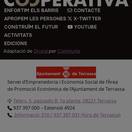
ENFORTIM ELS BARRIS
CONTACTE
APROPEM LES PERSONES
X-TWITTER
CONSTRUÏM EL FUTUR
YOUTUBE
ACTIVITATS
EDICIONS
Adaptació de
Drupal
per
Communia
Servei d’Emprenedoria i Economia Social de l’Àrea
de Promoció Econòmica de l’Ajuntament de Terrassa
Telers, 5, passadís B, 1a planta, 08221 Terrassa
937 397 000 – Extensió 4924
Informació: 010 / 937 397 031 (fora de Terrassa)