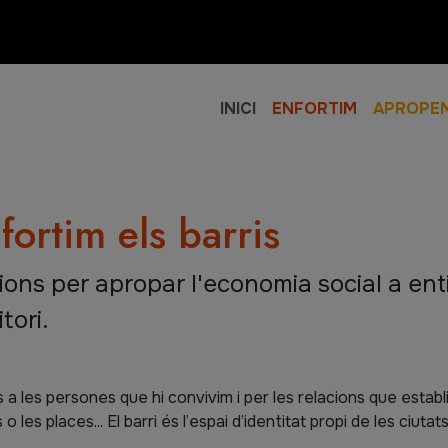
INICI
ENFORTIM
APROPE
fortim els barris
cripció
ons per apropar l'economia social a entit
itori.
s a les persones que hi convivim i per les relacions que estab
 o les places... El barri és l’espai d’identitat propi de les ciutat