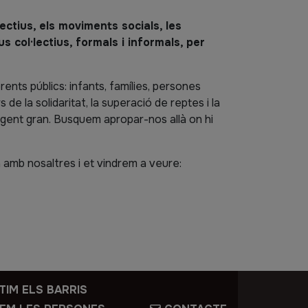
ectius, els moviments socials, les
 col·lectius, formals i informals, per
nts públics: infants, famílies, persones
e la solidaritat, la superació de reptes i la
a gent gran. Busquem apropar-nos allà on hi
ta amb nosaltres i et vindrem a veure:
TIM ELS BARRIS