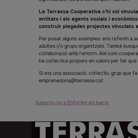
La Terrassa Cooperativa s’hi vol vincular
entitats i els agents socials i econòmics
construir plegades projectes vinculats 
Per posar alguns exemples: ens referim a ac
adultes i/o grups organitzats. També busquem
col·laboració amb l’entorn. Així com coopera
ha col·lectius propers en valors per fer que 
Si ets una associació, col·lectiu, grup que f
emprenedoria@terrassa.cat
Subscriu-te a Enfortim els barris
Imatge