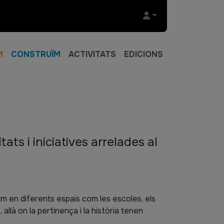
M
CONSTRUÏM
ACTIVITATS
EDICIONS
ats i iniciatives arrelades al
lim en diferents espais com les escoles, els
s, allà on la pertinença i la història tenen