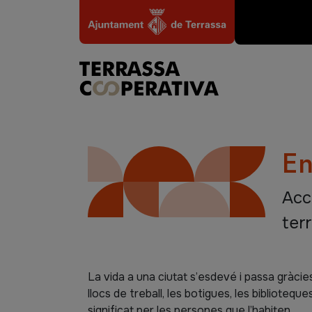
Vés al contingut
En
Media
Nom
Des
Acci
terr
Cos
La vida a una ciutat s’esdevé i passa gràcie
llocs de treball, les botigues, les biblioteques
significat per les persones que l’habiten.