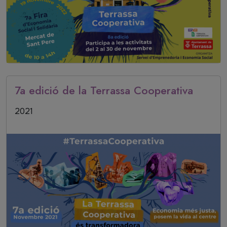
7a edició de la Terrassa Cooperativa
Data inici
2021