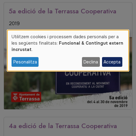
5a edició de la Terrassa Cooperativa
Data inici
2019
Utilitzem cookies i processem dades personals per a
Ús
les següents finalitats:
Funcional & Contingut extern
incrustat
.
de
dades
Pesonalitza
Declina
Accepta
personals
i
cookies
4a edició de la Terrassa Cooperativa