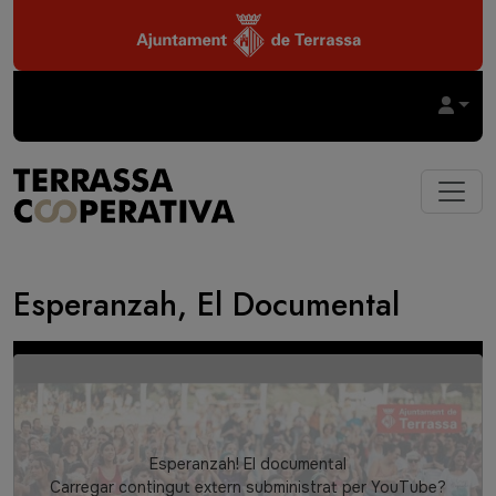
Vés al contingut
Esperanzah, El Documental
Video
Esperanzah! El documental
Carregar contingut extern subministrat per
YouTube
?