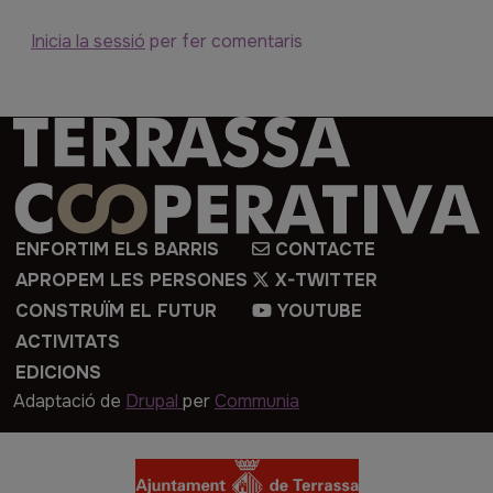
i
Inicia la sessió
per fer comentaris
cookies
Imatge
ENFORTIM ELS BARRIS
CONTACTE
APROPEM LES PERSONES
X-TWITTER
CONSTRUÏM EL FUTUR
YOUTUBE
ACTIVITATS
EDICIONS
Adaptació de
Drupal
per
Communia