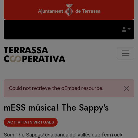
Vés al contingut
Could not retrieve the oEmbed resource.
mESS música! The Sappy's
Video
Etiquetes
ACTIVITATS VIRTUALS
Cos
Som The Sappys! una banda del vallès que fem rock