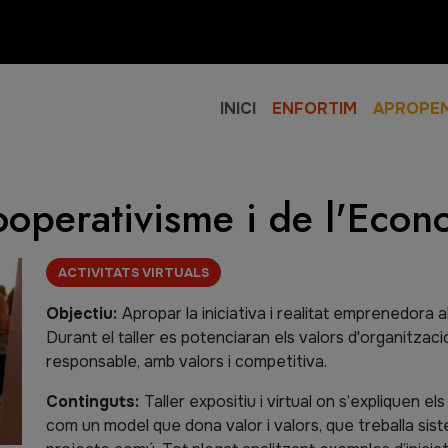
INICI
ENFORTIM
APROPE
cooperativisme i de l'Econ
Etiquetes
ACTIVITATS VIRTUALS
Cos
Objectiu:
Apropar la iniciativa i realitat emprenedora 
Durant el taller es potenciaran els valors d'organitzac
responsable, amb valors i competitiva.
Continguts:
Taller expositiu i virtual on s’expliquen e
com un model que dona valor i valors, que treballa si