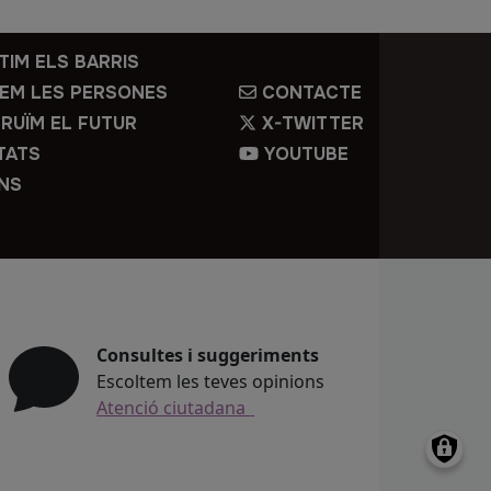
TIM ELS BARRIS
EM LES PERSONES
CONTACTE
RUÏM EL FUTUR
X-TWITTER
TATS
YOUTUBE
ONS
Consultes i suggeriments
Escoltem les teves opinions
Atenció ciutadana