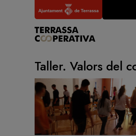
Vés al contingut
Taller. Valors del 
Imatge
Imatge