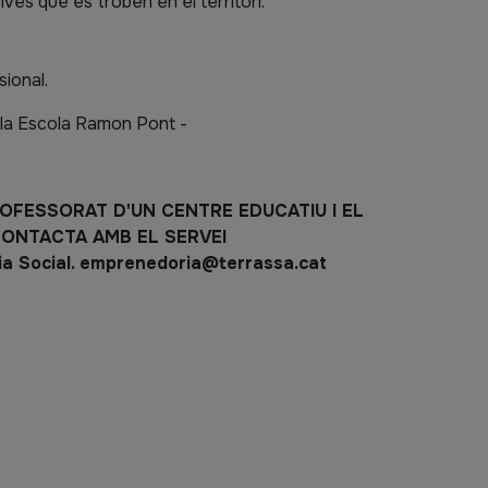
ves que es troben en el territori.
sional.
cola Escola Ramon Pont -
ROFESSORAT D'UN CENTRE EDUCATIU I EL
CONTACTA AMB EL SERVEI
a Social.
emprenedoria@terrassa.cat