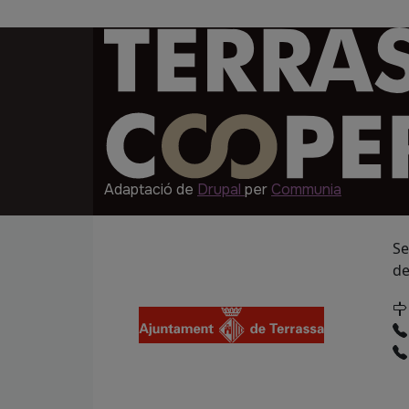
Imatge
Adaptació de
Drupal
per
Communia
Se
de