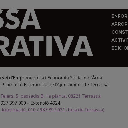
ENFOR
APROP
CONST
ACTIVI
EDICI
rvei d’Emprenedoria i Economia Social de l’Àrea
 Promoció Econòmica de l’Ajuntament de Terrassa
Telers, 5, passadís B, 1a planta, 08221 Terrassa
937 397 000 – Extensió 4924
Informació: 010 / 937 397 031 (fora de Terrassa)