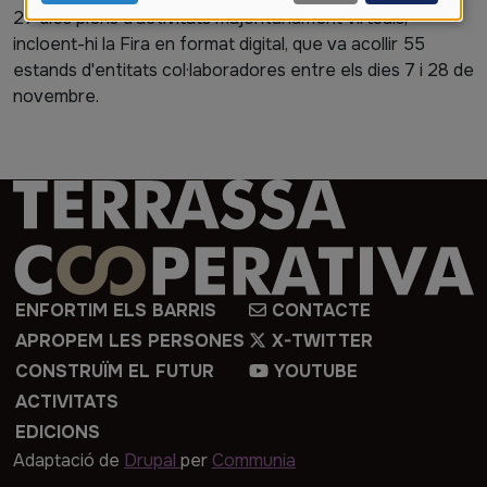
personals
27 dies plens d'activitats majoritàriament virtuals,
incloent-hi la Fira en format digital, que va acollir 55
i
estands d'entitats col·laboradores entre els dies 7 i 28 de
cookies
novembre.
Imatge
ENFORTIM ELS BARRIS
CONTACTE
APROPEM LES PERSONES
X-TWITTER
CONSTRUÏM EL FUTUR
YOUTUBE
ACTIVITATS
EDICIONS
Adaptació de
Drupal
per
Communia