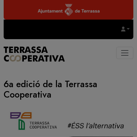
Vés al contingut
6a edició de la Terrassa
Cooperativa
Imatge
Imatge