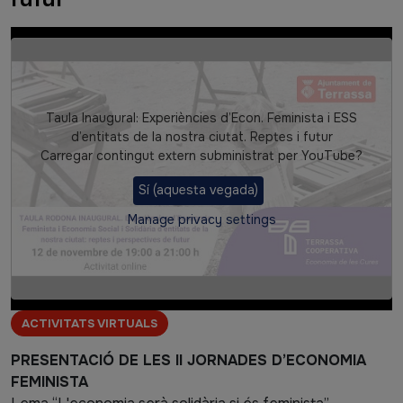
Video
Taula Inaugural: Experiències d’Econ. Feminista i ESS
d’entitats de la nostra ciutat. Reptes i futur
Carregar contingut extern subministrat per
YouTube
?
Sí (aquesta vegada)
Manage privacy settings
Etiquetes
ACTIVITATS VIRTUALS
Cos
PRESENTACIÓ DE LES II JORNADES D’ECONOMIA
FEMINISTA