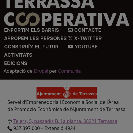
ENFORTIM ELS BARRIS
CONTACTE
APROPEM LES PERSONES
X-TWITTER
CONSTRUÏM EL FUTUR
YOUTUBE
ACTIVITATS
EDICIONS
Adaptació de
Drupal
per
Communia
Servei d’Emprenedoria i Economia Social de l’Àrea
de Promoció Econòmica de l’Ajuntament de Terrassa
Telers, 5, passadís B, 1a planta, 08221 Terrassa
937 397 000 – Extensió 4924